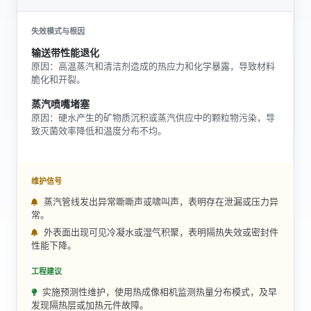
失效模式与根因
输送带性能退化
原因：高温蒸汽和清洁剂造成的热应力和化学暴露，导致材料
脆化和开裂。
蒸汽喷嘴堵塞
原因：硬水产生的矿物质沉积或蒸汽供应中的颗粒物污染，导
致灭菌效率降低和温度分布不均。
维护信号
蒸汽管线发出异常嘶嘶声或啸叫声，表明存在泄漏或压力异
常。
外表面出现可见冷凝水或湿气积聚，表明隔热失效或密封件
性能下降。
工程建议
实施预测性维护，使用热成像相机监测热量分布模式，及早
发现隔热层或加热元件故障。